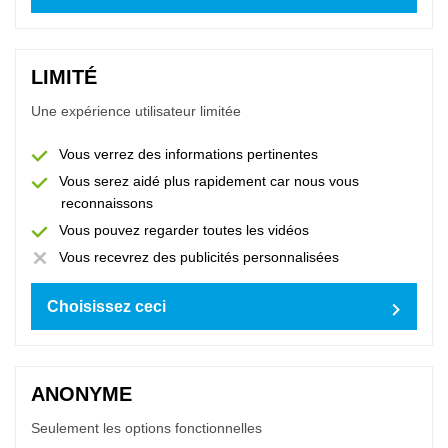
opleidingen@autoniveau.nl
LIMITÉ
Une expérience utilisateur limitée
© 2021 AutoNiveau
Tout sur nos conditions
Cookies
Paramètres des cookies
Vous verrez des informations pertinentes
Vous serez aidé plus rapidement car nous vous
reconnaissons
Vous pouvez regarder toutes les vidéos
Vous recevrez des publicités personnalisées
Choisissez ceci
ANONYME
Seulement les options fonctionnelles