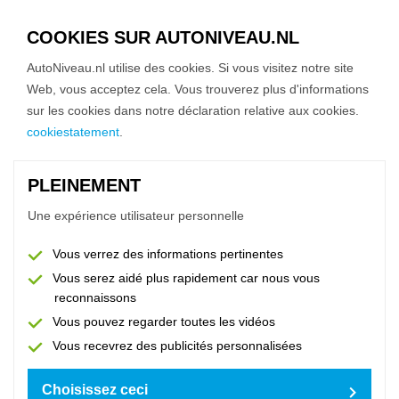
COOKIES SUR AUTONIVEAU.NL
Mon Subaru
français
AutoNiveau.nl utilise des cookies. Si vous visitez notre site
CONFIDENCE IN MOTION
Web, vous acceptez cela. Vous trouverez plus d'informations
sur les cookies dans notre déclaration relative aux cookies.
Ensemble nous sommes forts en
cookiestatement
.
innovation et technologie
PLEINEMENT
SUIVEZ NOUS
Une expérience utilisateur personnelle
Vous verrez des informations pertinentes
Vous serez aidé plus rapidement car nous vous
reconnaissons
CONTACTER
Vous pouvez regarder toutes les vidéos
Questions générales et formation
Vous recevrez des publicités personnalisées
+31 88 00 44 123
Choisissez ceci
info@autoniveau.nl